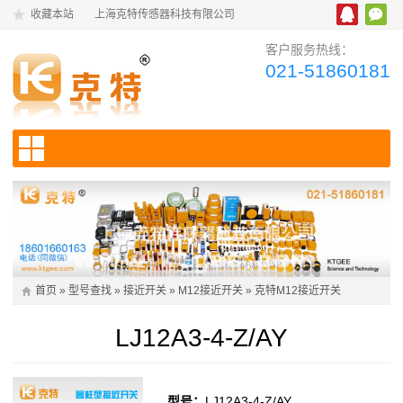
收藏本站
上海克特传感器科技有限公司
客户服务热线：
021-51860181
首页
»
型号查找
»
接近开关
»
M12接近开关
»
克特M12接近开关
LJ12A3-4-Z/AY
型号：
LJ12A3-4-Z/AY