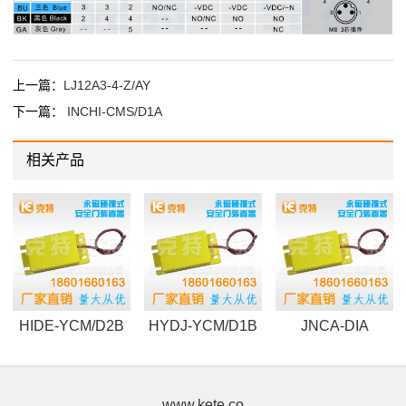
上一篇：
LJ12A3-4-Z/AY
下一篇：
INCHI-CMS/D1A
相关产品
HIDE-YCM/D2B
HYDJ-YCM/D1B
JNCA-DIA
www.kete.co