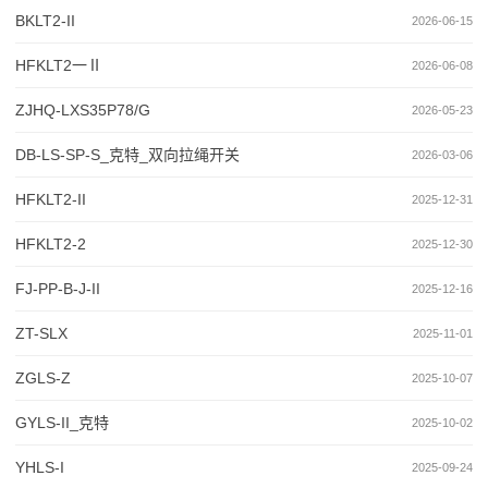
BKLT2-II
2026-06-15
HFKLT2一Ⅱ
2026-06-08
ZJHQ-LXS35P78/G
2026-05-23
DB-LS-SP-S_克特_双向拉绳开关
2026-03-06
HFKLT2-II
2025-12-31
HFKLT2-2
2025-12-30
FJ-PP-B-J-II
2025-12-16
ZT-SLX
2025-11-01
ZGLS-Z
2025-10-07
GYLS-II_克特
2025-10-02
YHLS-I
2025-09-24