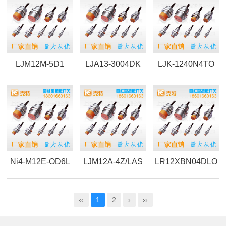
LJM12M-5D1
LJA13-3004DK
LJK-1240N4TO
Ni4-M12E-OD6L
LJM12A-4Z/LAS
LR12XBN04DLO
‹‹
1
2
›
››