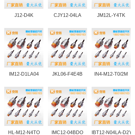
J12-D4K
CJY12-04LA
JM12L-Y4TK
IM12-D1LA04
JKL06-F4E4B
IN4-M12-T0/2M
HL-M12-N4TO
IMC12-04BDO
IBT12-N04LA-D2Y2