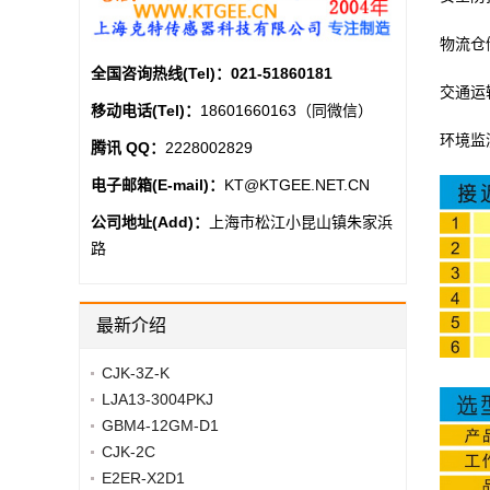
物流仓
全国咨询热线(Tel)：
021-51860181
交通运
移动电话(Tel)：
18601660163（同微信）
环境监
腾讯 QQ：
2228002829
电子邮箱(E-mail)：
KT@KTGEE.NET.CN
公司地址(Add)：
上海市松江小昆山镇朱家浜
路
最新介绍
CJK-3Z-K
LJA13-3004PKJ
GBM4-12GM-D1
CJK-2C
E2ER-X2D1