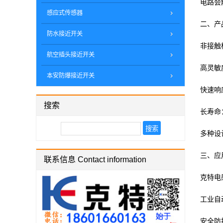
电路会
感应式传感器
二、产
防水接近开关
非接触
航空插头接近开关
高灵敏
本安防爆接近开关
快速响
搜索
长寿命
多种设
三、应
联系信息 Contact information
克特电
工业自
安全防