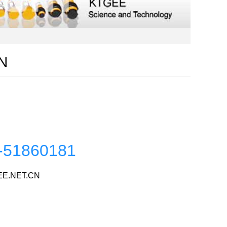
N
-51860181
E.NET.CN