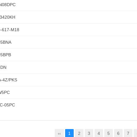
N08DPC
-3420KH
-617-M18
05BNA
05BPB
5DN
A-4Z/PKS
W5PC
C-05PC
‹‹
1
2
3
4
5
6
7