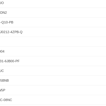
UO
5DN2
-Q10-PB
0212-4ZPB-Q
304
31-6JB00-PF
UC
05BNB
W5P
C-08NC