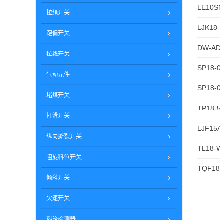
LE10S
拉绳开关
LJK18
跑偏开关
DW-AD
拉线开关
SP18-
气动元件
SP18-
堵煤开关
TP18-
打滑开关
LJF15
纵向撕裂开关
TL18-
阻旋料位开关
TQF18
倾斜开关
欠速开关
料流检测器