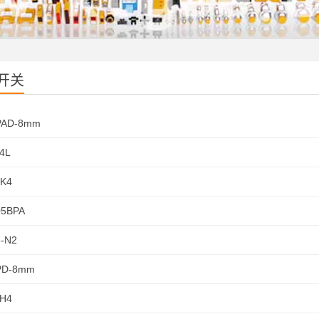
开关
PAD-8mm
4L
NK4
05BPA
-N2
PD-8mm
PH4