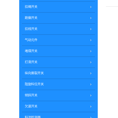
拉绳开关
跑偏开关
拉线开关
气动元件
堵煤开关
打滑开关
纵向撕裂开关
阻旋料位开关
倾斜开关
欠速开关
料流检测器