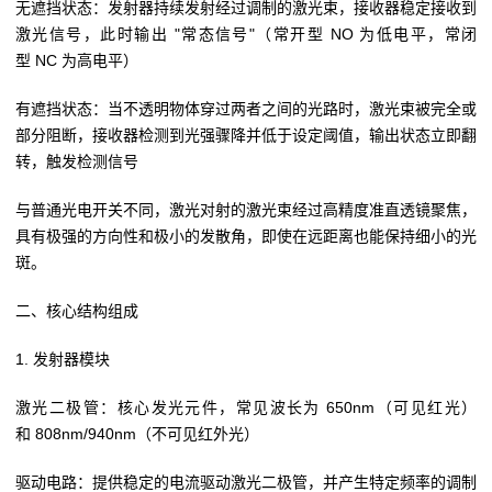
无遮挡状态：发射器持续发射经过调制的激光束，接收器稳定接收到
激光信号，此时输出 "常态信号"（常开型 NO 为低电平，常闭
型 NC 为高电平）
有遮挡状态：当不透明物体穿过两者之间的光路时，激光束被完全或
部分阻断，接收器检测到光强骤降并低于设定阈值，输出状态立即翻
转，触发检测信号
与普通光电开关不同，激光对射的激光束经过高精度准直透镜聚焦，
具有极强的方向性和极小的发散角，即使在远距离也能保持细小的光
斑。
二、核心结构组成
1. 发射器模块
激光二极管：核心发光元件，常见波长为 650nm（可见红光）
和 808nm/940nm（不可见红外光）
驱动电路：提供稳定的电流驱动激光二极管，并产生特定频率的调制