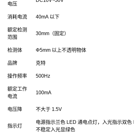
DC10V~30V
电压
消耗电流
40mA 以下
额定检测
30mm（固定）
范围
检测体
Φ5mm 以上不透明物体
品牌
克特
操作频率
500Hz
额定工作
100mA
电流
电压降
不大于 1.5V
电源指示兰色 LED 通电点灯，入光指示双色 L
指示灯
不稳定入光显绿色