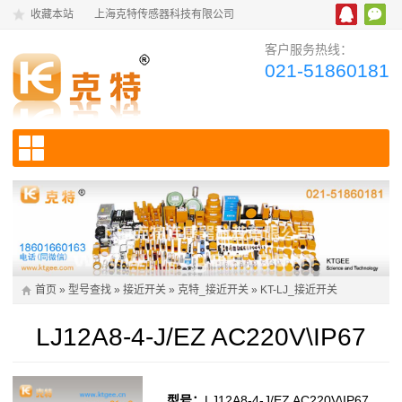
收藏本站
上海克特传感器科技有限公司
客户服务热线：
021-51860181
首页
»
型号查找
»
接近开关
»
克特_接近开关
»
KT-LJ_接近开关
LJ12A8-4-J/EZ AC220V\IP67
型号：
LJ12A8-4-J/EZ AC220V\IP67