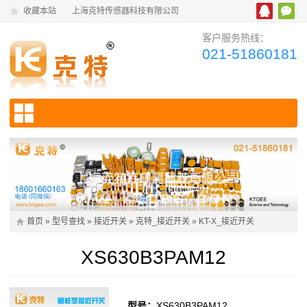
收藏本站
上海克特传感器科技有限公司
客户服务热线：
021-51860181
首页
»
型号查找
»
接近开关
»
克特_接近开关
»
KT-X_接近开关
XS630B3PAM12
型号：
XS630B3PAM12