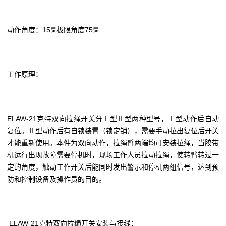
动作角度：15⪚极限角度75⪚
工作原理：
ELAW-21克特双向拉绳开关分Ⅰ型Ⅱ型两种型号，Ⅰ型动作后自动
复位。Ⅱ型动作后有自锁装置（锁定销），需要手动拉出复位后开关
才能重新使用。本件为双向动作，拉绳臂两端均可安装拉绳，当胶带
机运行出现故障需要停机时，现场工作人员拉动拉绳，使转臂转过一
定的角度，触动工作开关后能同时发出警示和停机两组信号，达到预
防和控制设备及操作员的目的。
ELAW-21克特双向拉绳开关安装与接线：