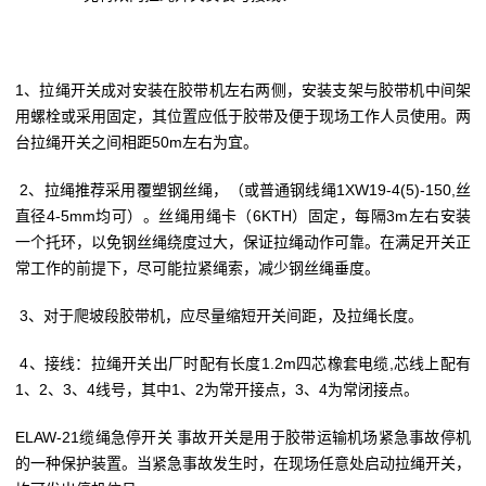
1、拉绳开关成对安装在胶带机左右两侧，安装支架与胶带机中间架
用螺栓或采用固定，其位置应低于胶带及便于现场工作人员使用。两
台拉绳开关之间相距50m左右为宜。
2、拉绳推荐采用覆塑钢丝绳，（或普通钢线绳1XW19-4(5)-150,丝
直径4-5mm均可）。丝绳用绳卡（6KTH）固定，每隔3m左右安装
一个托环，以免钢丝绳绕度过大，保证拉绳动作可靠。在满足开关正
常工作的前提下，尽可能拉紧绳索，减少钢丝绳垂度。
3、对于爬坡段胶带机，应尽量缩短开关间距，及拉绳长度。
4、接线：拉绳开关出厂时配有长度1.2m四芯橡套电缆,芯线上配有
1、2、3、4线号，其中1、2为常开接点，3、4为常闭接点。
ELAW-21缆绳急停开关 事故开关是用于胶带运输机场紧急事故停机
的一种保护装置。当紧急事故发生时，在现场任意处启动拉绳开关，