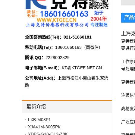
产品
上海克
全国咨询热线(Tel)：
021-51860181
克特模
移动电话(Tel)：
18601660163（同微信）
要进行
腾讯 QQ：
2228002829
工作原
电子邮箱(E-mail)：
KT@KTGEE.NET.CN
号处理
公司地址(Add)：
上海市松江小昆山镇朱家浜
克特模
路
连续信
最新介绍
高精度
LXB-M08P1
广泛应
XJA41M-3005PK
YDPS-G18-Q12-Z8K