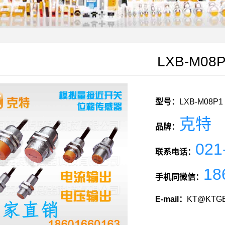
LXB-M08
型号：
LXB-M08P1
克特
品牌：
021
联系电话：
18
手机同微信：
E-mail：
KT@KTGE