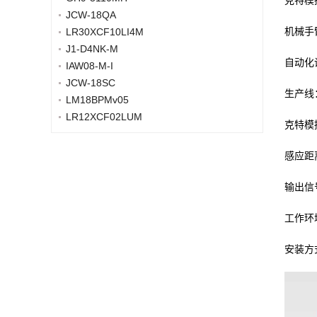
克特模
JCW-18QA
机械手
LR30XCF10LI4M
J1-D4NK-M
自动化
IAW08-M-I
JCW-18SC
生产线
LM18BPMv05
LR12XCF02LUM
克特模
感应距
输出信
工作环
安装方