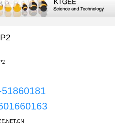
/P2
P2
-51860181
601660163
E.NET.CN