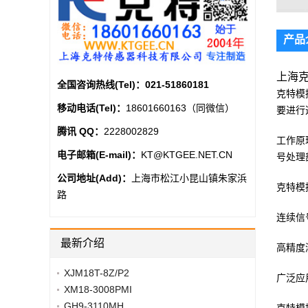
产品
上海克
全国咨询热线(Tel)：
021-51860181
克特模
移动电话(Tel)：
18601660163（同微信）
要进行
腾讯 QQ：
2228002829
工作原
电子邮箱(E-mail)：
KT@KTGEE.NET.CN
号处理
公司地址(Add)：
上海市松江小昆山镇朱家浜
克特模
路
连续信
最新介绍
高精度
XJM18T-8Z/P2
广泛应
XM18-3008PMI
GH9-3110MH