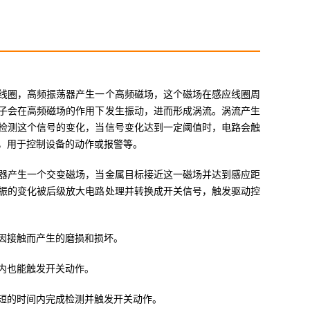
线圈，高频振荡器产生一个高频磁场，这个磁场在感应线圈周
子会在高频磁场的作用下发生振动，进而形成涡流。涡流产生
检测这个信号的变化，当信号变化达到一定阈值时，电路会触
，用于控制设备的动作或报警等。
器产生一个交变磁场，当金属目标接近这一磁场并达到感应距
振的变化被后级放大电路处理并转换成开关信号，触发驱动控
因接触而产生的磨损和损坏。
内也能触发开关动作。
短的时间内完成检测并触发开关动作。