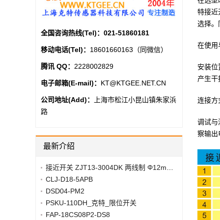
在选型
特接近
选择。
全国咨询热线(Tel)：
021-51860181
在使用
移动电话(Tel)：
18601660163（同微信）
腾讯 QQ：
2228002829
安装位
产生干
电子邮箱(E-mail)：
KT@KTGEE.NET.CN
公司地址(Add)：
上海市松江小昆山镇朱家浜
连接方
路
调试与
察输出
最新介绍
接近开关 ZJT13-3004DK 两线制 Φ12mm*40mm
CLJ-D18-5APB
DSD04-PM2
PSKU-110DH_克特_限位开关
FAP-18CS08P2-DS8