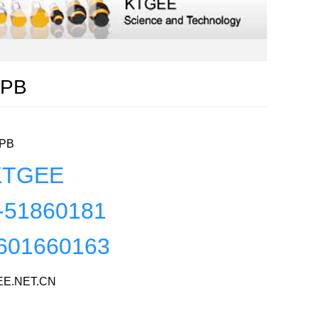
APB
APB
TGEE
-51860181
601660163
E.NET.CN