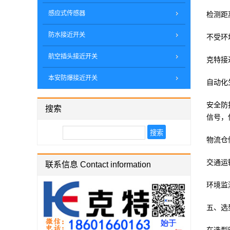
感应式传感器
检测距
防水接近开关
不受环
航空插头接近开关
克特接
本安防爆接近开关
自动化
安全防
搜索
信号，
物流仓
交通运
联系信息 Contact information
环境监
五、选