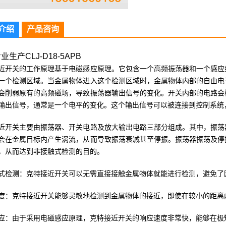
介绍
产品咨询
生产CLJ-D18-5APB
近开关的工作原理基于电磁感应原理。它包含一个高频振荡器和一个感应
一个检测区域。当金属物体进入这个检测区域时，金属物体内部的自由电
会削弱原有的高频磁场，导致振荡器输出信号的变化。开关内部的电路会
输出信号，通常是一个电平的变化。这个输出信号可以被连接到控制系统
近开关主要由振荡器、开关电路及放大输出电路三部分组成。其中，振荡
会在金属目标内产生涡流，从而导致振荡衰减甚至停振。振荡器振荡及停
，从而达到非接触式检测的目的。
式检测：克特接近开关可以无需直接接触金属物体就能进行检测，避免了
度：克特接近开关能够灵敏地检测到金属物体的接近，即使在较小的距离
应：由于采用电磁感应原理，克特接近开关的响应速度非常快，能够在极