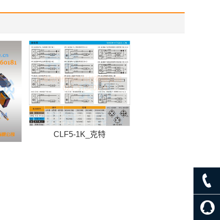
CLF5-1K_克特
C3-D15NK-MB