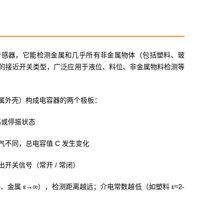
位置传感器，它能检测金属和几乎所有非金属物体（包括塑料、玻
的接近开关类型，广泛应用于液位、料位、非金属物料检测等
属外壳）构成电容器的两个极板：
荡或停振状态
不同，总电容值 C 发生变化
开关信号（常开 / 常闭）
、金属 ε→∞），检测距离越远；介电常数越低（如塑料 ε≈2-