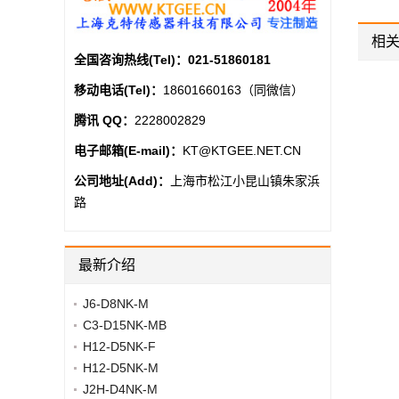
相
全国咨询热线(Tel)：
021-51860181
移动电话(Tel)：
18601660163（同微信）
腾讯 QQ：
2228002829
电子邮箱(E-mail)：
KT@KTGEE.NET.CN
公司地址(Add)：
上海市松江小昆山镇朱家浜
路
CLF5-1K_克特
最新介绍
B
BCS00M2
J6-D8NK-M
C3-D15NK-MB
H12-D5NK-F
H12-D5NK-M
J2H-D4NK-M