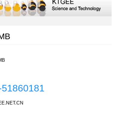
-MB
MB
-51860181
E.NET.CN