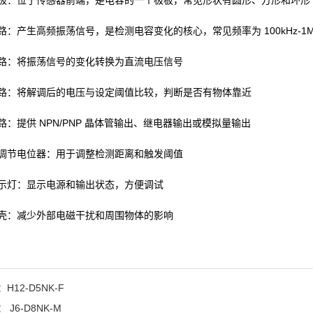
极：位于传感器前端，是电容的一个极板，常见形状有圆形、方形和环形
路：产生高频振荡信号，是检测电容变化的核心，常见频率为 100kHz-1M
路：将振荡信号的变化转换为直流电压信号
路：将解调后的电压与设定阈值比较，判断是否有物体靠近
路：提供 NPN/PNP 晶体管输出、继电器输出或模拟量输出
调节电位器：用于调整检测距离和触发阈值
示灯：显示电源和输出状态，方便调试
壳：减少外部电磁干扰和周围物体的影响
：
H12-D5NK-F
：
J6-D8NK-M