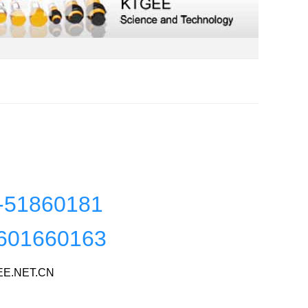
N
-51860181
601660163
E.NET.CN