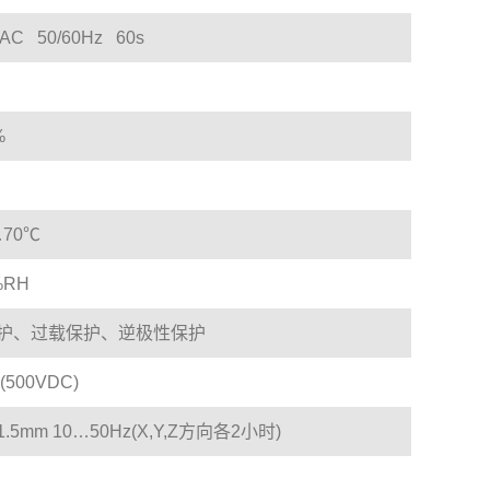
/AC 50/60Hz 60s
%
…70℃
%RH
护、过载保护、逆极性保护
(500VDC)
.5mm 10…50Hz(X,Y,Z方向各2小时)