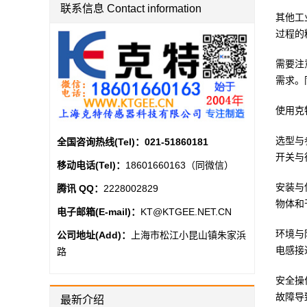
联系信息 Contact information
其他工
过程的
需要注
需求。
使用克
选型与
全国咨询热线(Tel)：
021-51860181
开关与
移动电话(Tel)：
18601660163（同微信）
安装与
腾讯 QQ：
2228002829
物体和
电子邮箱(E-mail)：
KT@KTGEE.NET.CN
环境与
公司地址(Add)：
上海市松江小昆山镇朱家浜
电感接
路
安全操
故障导
最新介绍