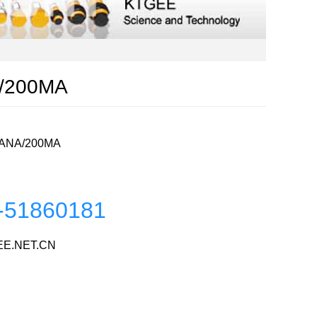
/200MA
4ANA/200MA
-51860181
E.NET.CN