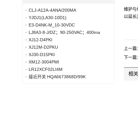
维护与
CLJ-A12A-4ANA/200MA
以延长
YJDJ1(LA30-10D1)
E3-D4NK-M_10-30VDC
LJ8A3-8-J/DZ；90-250VAC；400ma
XJ12-D4PKI
XJ12M-D2PKU
上一篇
XJ30-D15PKI
下一篇
XM12-3004PMI
LR12XCF02LI4M
相
接近开关 HQA6673868D/99K