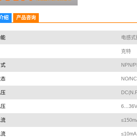
介绍
产品咨询
功能
电感式
克特
方式
NPN/
状态
NO/N
电压
DC(N.
电压
6…36V
电流
≤150m
电流
≤10mA