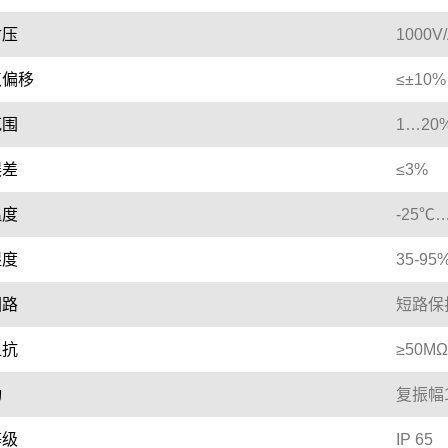
耐压
1000V
点偏移
≤±10%
范围
1…20
误差
≤3%
温度
-25℃
湿度
35-95
回路
短路保
阻抗
≥50MΩ
动
复振幅1
等级
IP 65