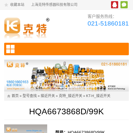
收藏本站
上海克特传感器科技有限公司
客户服务热线：
021-51860181
首页
»
型号查找
»
接近开关
»
克特_接近开关
»
KT-H_接近开关
HQA6673868D/99K
型号：
HQA6673868D/99K