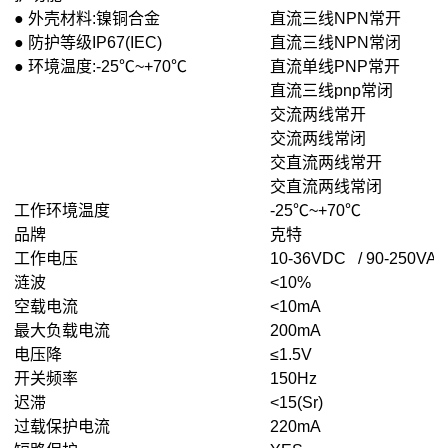
● 外壳材料:镍铜合金
直流三线NPN常开
● 防护等级IP67(IEC)
直流三线NPN常闭
● 环境温度:-25℃~+70℃
直流单线PNP常开
直流三线pnp常闭
交流两线常开
交流两线常闭
交直流两线常开
交直流两线常闭
工作环境温度
-25℃~+70℃
品牌
克特
工作电压
10-36VDC / 90-250VAC
涟波
<10%
空载电流
<10mA
最大负载电流
200mA
电压降
≤1.5V
开关频率
150Hz
迟滞
<15(Sr)
过载保护电流
220mA