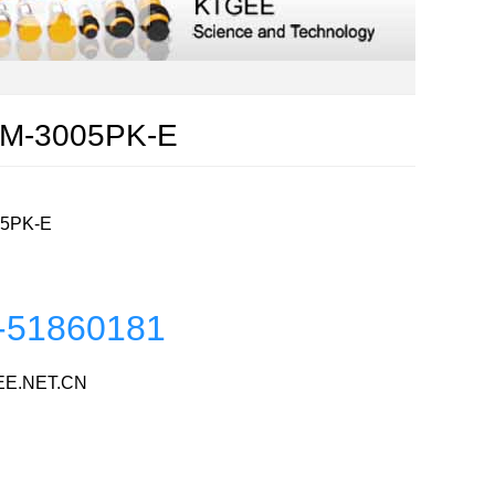
-3005PK-E
05PK-E
-51860181
E.NET.CN