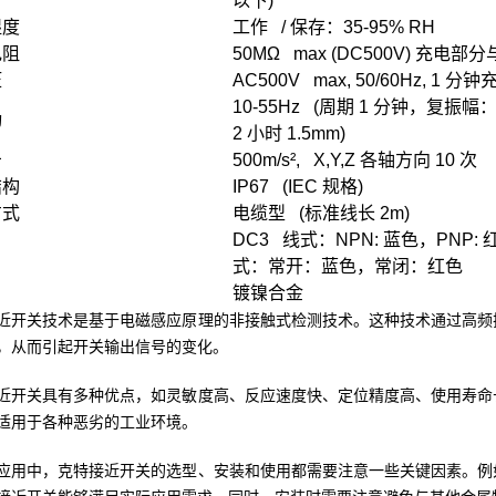
以下)
湿度
工作 / 保存：35-95% RH
电阻
50MΩ max (DC500V) 充电部
压
AC500V max, 50/60Hz, 1
10-55Hz (周期 1 分钟，复振幅：
动
2 小时 1.5mm)
击
500m/s², X,Y,Z 各轴方向 10 次
结构
IP67 (IEC 规格)
方式
电缆型 (标准线长 2m)
DC3 线式：NPN: 蓝色，PNP: 
式：常开：蓝色，常闭：红色
镀镍合金
近开关技术是基于电磁感应原理的非接触式检测技术。这种技术通过高频
，从而引起开关输出信号的变化。
近开关具有多种优点，如灵敏度高、反应速度快、定位精度高、使用寿命
适用于各种恶劣的工业环境。
应用中，克特接近开关的选型、安装和使用都需要注意一些关键因素。例