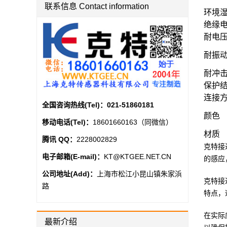
联系信息 Contact information
环境
绝缘
耐电
耐振
耐冲
保护
连接
全国咨询热线(Tel)：
021-51860181
颜色
移动电话(Tel)：
18601660163（同微信）
材质
腾讯 QQ：
2228002829
克特接
电子邮箱(E-mail)：
KT@KTGEE.NET.CN
的感应
公司地址(Add)：
上海市松江小昆山镇朱家浜
克特接
路
特点，
在实际
最新介绍