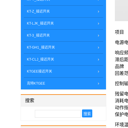
KT-Z_接近开关
KT-LJK_接近开关
项目
KT-3_接近开关
电源
KT-GH1_接近开关
响应
滞后
KT-CLJ_接近开关
品牌
KTGEE接近开关
回差
控制
克特KTGEE
残留
搜索
消耗
动作
保护
环境