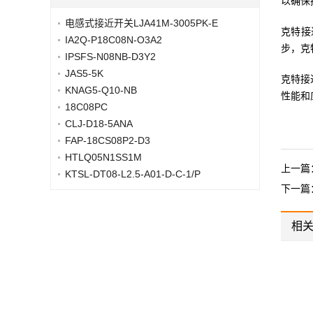
以确保
电感式接近开关LJA41M-3005PK-E
克特接
IA2Q-P18C08N-O3A2
步，克
IPSFS-N08NB-D3Y2
JAS5-5K
克特接
KNAG5-Q10-NB
性能和
18C08PC
CLJ-D18-5ANA
FAP-18CS08P2-D3
HTLQ05N1SS1M
上一篇
KTSL-DT08-L2.5-A01-D-C-1/P
下一篇
相