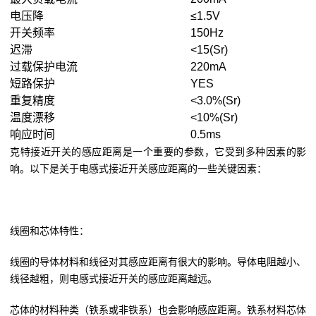
电压降
≤1.5V
开关频率
150Hz
迟滞
<15(Sr)
过载保护电流
220mA
短路保护
YES
重复精度
<3.0%(Sr)
温度漂移
<10%(Sr)
响应时间
0.5ms
克特接近开关的感应距离是一个重要的参数，它受到多种因素的影
响。以下是关于电感式接近开关感应距离的一些关键因素：
线圈和芯体特性：
线圈的导体材料和线径对其感应距离有很大的影响。导体电阻越小、
线径越粗，则电感式接近开关的感应距离越远。
芯体的材料种类（铁系或非铁系）也会影响感应距离。铁系材料芯体