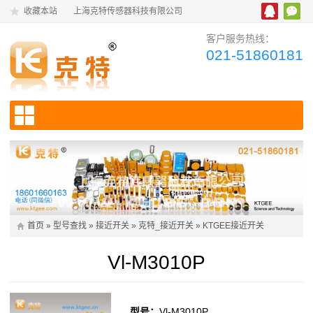
收藏本站
上海克特传感器科技有限公司
客户服务热线：
021-51860181
首页
»
型号查找
»
接近开关
»
克特_接近开关
»
KTGEE接近开关
Vl-M3010P
型号：
Vl-M3010P