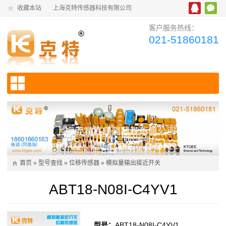
收藏本站
上海克特传感器科技有限公司
客户服务热线：
021-51860181
首页
»
型号查找
»
位移传感器
»
模拟量输出接近开关
ABT18-N08I-C4YV1
型号：
ABT18-N08I-C4YV1