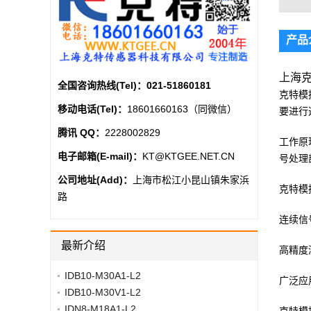
产品
上海克特
全国咨询热线(Tel)：
021-51860181
克特模
移动电话(Tel)：
18601660163（同微信）
要进行
腾讯 QQ：
2228002829
工作原
电子邮箱(E-mail)：
KT@KTGEE.NET.CN
号处理
公司地址(Add)：
上海市松江小昆山镇朱家浜
克特模
路
连续信
最新介绍
高精度
IDB10-M30A1-L2
广泛应
IDB10-M30V1-L2
IDN8-M18A1-L2