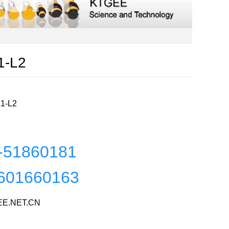
1-L2
1-L2
-51860181
601660163
E.NET.CN