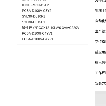
克特模
IDN15-M30M1-L2
机械手
PCBA-D100V-C3Y2
SYL30-DL10P1
自动化
SYL30-DL15P1
磁性开关\RCCX12-10LA\0.3A\AC220V
生产线
PCBA-D100I-C4YV1
PCBA-D100V-C4YV1
克特模
感应距
输出信
工作环
安装方