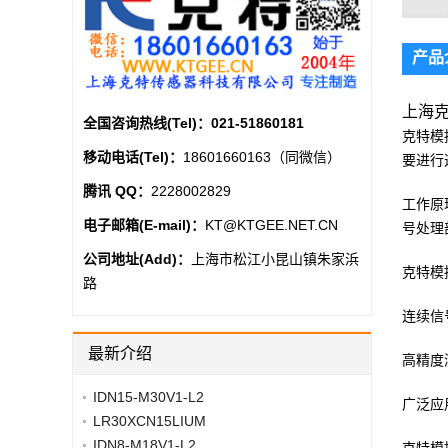
产品
上海克特
全国咨询热线(Tel)：
021-51860181
克特模
移动电话(Tel)：
18601660163（同微信）
要进行
腾讯 QQ：
2228002829
工作原
电子邮箱(E-mail)：
KT@KTGEE.NET.CN
号处理
公司地址(Add)：
上海市松江小昆山镇朱家浜
克特模
路
连续信
最新介绍
高精度
IDN15-M30V1-L2
广泛应
LR30XCN15LIUM
IDN8-M18V1-L2