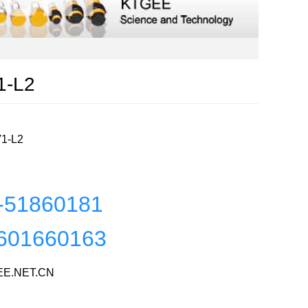
1-L2
1-L2
-51860181
601660163
E.NET.CN