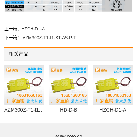
上一篇：
HZCH-D1-A
下一篇：
AZM300Z-T1-I1-ST-AS-P-T
相关产品
AZM300Z-T1-I1-ST-AS-P-T
HD-D-B
HZCH-D1-A
www.kete.co