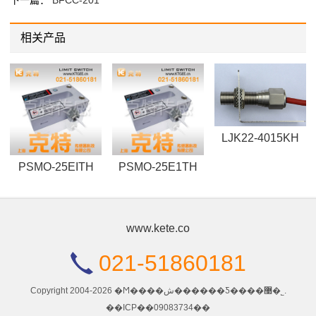
下一篇：
BFCC-201
相关产品
LJK22-4015KH
PSMO-25EITH
PSMO-25E1TH
www.kete.co
021-51860181
Copyright 2004-2026 �Ϻ����ش������Ƽ����޹�˾.
��ICP��09083734��