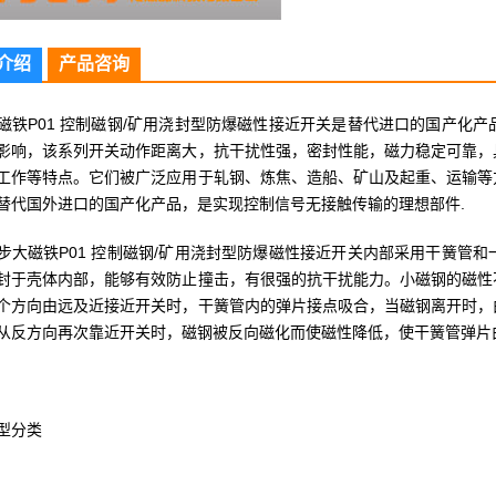
介绍
产品咨询
磁铁P01 控制磁钢/矿用浇封型防爆磁性接近开关是替代进口的国产化
影响，该系列开关动作距离大，抗干扰性强，密封性能，磁力稳定可靠，
工作等特点。它们被广泛应用于轧钢、炼焦、造船、矿山及起重、运输等
替代国外进口的国产化产品，是实现控制信号无接触传输的理想部件.
磁铁P01 控制磁钢/矿用浇封型防爆磁性接近开关内部采用干簧管和
封于壳体内部，能够有效防止撞击，有很强的抗干扰能力。小磁钢的磁性
个方向由远及近接近开关时，干簧管内的弹片接点吸合，当磁钢离开时，
从反方向再次靠近开关时，磁钢被反向磁化而使磁性降低，使干簧管弹片
分类