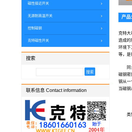
磁性接近开关
无源耐高温开关
产品
控制磁钢
克特大
造成的
克特磁性开关
环境下
等，是
搜索
同步大
磁钢密
钢从一
当磁钢
联系信息 Contact information
类型