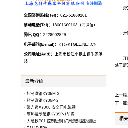
常开型
全国咨询热线(Tel)：
021-51860181
移动电话(Tel)：
18601660163（同微信）
常闭型
腾讯 QQ：
2228002829
电子邮箱(E-mail)：
KT@KTGEE.NET.CN
公司地址(Add)：
上海市松江小昆山镇朱家浜
开闭型
路
处于断
最新介绍
控制磁钢KY35M-2
上一篇
控制磁钢KY35P-2
下一篇
磁力锁XY300 安全门电磁锁
隔热控制磁钢KY35P-1防振
相
大磁铁P01 控制磁钢 矿用浇封型防爆磁性接近开关
FJ14D-5PA