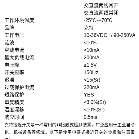
交直流两线常开
交直流两线常闭
工作环境温度
-25℃~+70℃
品牌
克特
工作电压
10-36VDC / 90-250VAC
涟波
<10%
空载电流
<10mA
最大负载电流
200mA
电压降
≤1.5V
开关频率
150Hz
迟滞
<15(Sr)
过载保护电流
220mA
短路保护
YES
重复精度
<3.0%(Sr)
温度漂移
<10%(Sr)
响应时间
0.5ms
克特接近开关是一种常用的非接触式检测装置，广泛应用于工业自动
化、机械设备等领域。以下是使用电感式接近开关的步骤和注意事