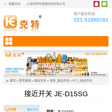
收藏本站
上海克特传感器科技有限公司
客户服务热线：
021-51860181
首页
»
型号查找
»
接近开关
»
克特_接近开关
»
KT-J_接近开关
接近开关 JE-D15SG
型号：
JE-D15SG