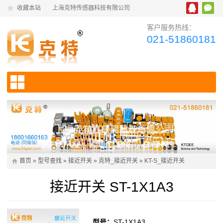
收藏本站
上海克特传感器科技有限公司
客户服务热线：
021-51860181
首页
»
型号查找
»
接近开关
»
克特_接近开关
»
KT-S_接近开关
接近开关 ST-1X1A3
型号：
ST-1X1A3