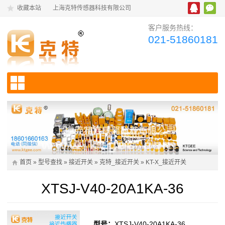
收藏本站
上海克特传感器科技有限公司
客户服务热线：
021-51860181
首页
»
型号查找
»
接近开关
»
克特_接近开关
»
KT-X_接近开关
XTSJ-V40-20A1KA-36
型号：
XTSJ-V40-20A1KA-36