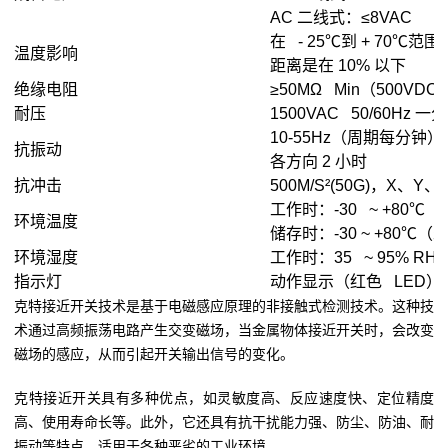
AC 二线式：≤8VAC
在 - 25℃到 + 70℃范
温度影响
距离是在 10% 以下
绝缘电阻
≥50MΩ Min（500VDC
耐压
1500VAC 50/60Hz 一
10-55Hz（周期每分钟
抗振动
各方向 2 小时
抗冲击
500M/S²(50G)，X、Y
工作时：-30 ~ +80
环境温度
储存时：-30 ~ +80℃
环境湿度
工作时：35 ~ 95% RH
指示灯
动作显示（红色 LED）
克特接近开关技术是基于电磁感应原理的非接触式检测技术。这种技
术通过高频振荡电路产生交变磁场，当金属物体接近开关时，会改变
磁场的感应，从而引起开关输出信号的变化。
克特接近开关具有多种优点，如灵敏度高、反应速度快、定位精度
高、使用寿命长等。此外，它还具有抗干扰能力强、防尘、防油、耐
振动等特点，适用于各种恶劣的工业环境。