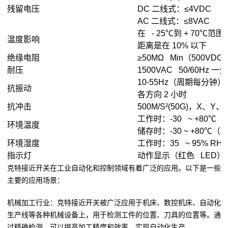
残留电压
DC 二线式：≤4VDC
AC 二线式：≤8VAC
在 - 25℃到 + 70℃范
温度影响
距离是在 10% 以下
绝缘电阻
≥50MΩ Min（500VDC
耐压
1500VAC 50/60Hz 一
10-55Hz（周期每分钟
抗振动
各方向 2 小时
抗冲击
500M/S²(50G)，X、Y
工作时：-30 ~ +80
环境温度
储存时：-30 ~ +80℃
环境湿度
工作时：35 ~ 95% RH
指示灯
动作显示（红色 LED）
克特接近开关在工业自动化和控制领域有着广泛的应用。以下是一些
主要的应用场景：
机械加工行业：克特接近开关被广泛应用于机床、数控机床、自动化
生产线等各种机械设备上，用于检测工件的位置、刀具的位置等。通
过精确检测，可以提高加工精度和效率，实现自动化生产。