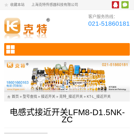
收藏本站
上海克特传感器科技有限公司
客户服务热线：
021-51860181
首页
»
型号查找
»
接近开关
»
克特_接近开关
»
KT-L_接近开关
电感式接近开关LFM8-D1.5NK-
ZC