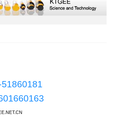
-51860181
601660163
E.NET.CN