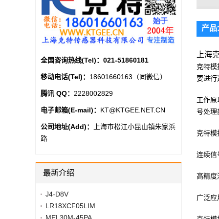
产品
上海克
全国咨询热线(Tel)：
021-51860181
克特模
移动电话(Tel)：
18601660163（同微信）
要进行
腾讯 QQ：
2228002829
工作原
电子邮箱(E-mail)：
KT@KTGEE.NET.CN
号处理
公司地址(Add)：
上海市松江小昆山镇朱家浜
克特模
路
连续信
最新介绍
高精度
J4-D8V
广泛应
LR18XCF05LIM
MEL30M-45PA