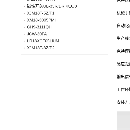
克特模
磁性开关UL-33R/DR Φ16/8
机械手
XJM18T-5Z/P1
XM18-3005PMI
自动化
GH9-3111QH
JCW-30PA
生产线
LR18XCF05LiUM
XJM18T-8Z/P2
克特模
感应距
输出信
工作环
安装方