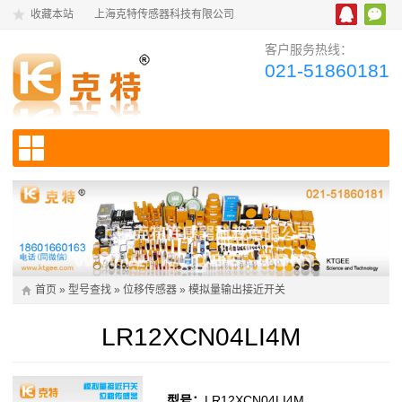
收藏本站
上海克特传感器科技有限公司
客户服务热线：
021-51860181
首页
»
型号查找
»
位移传感器
»
模拟量输出接近开关
LR12XCN04LI4M
型号：
LR12XCN04LI4M