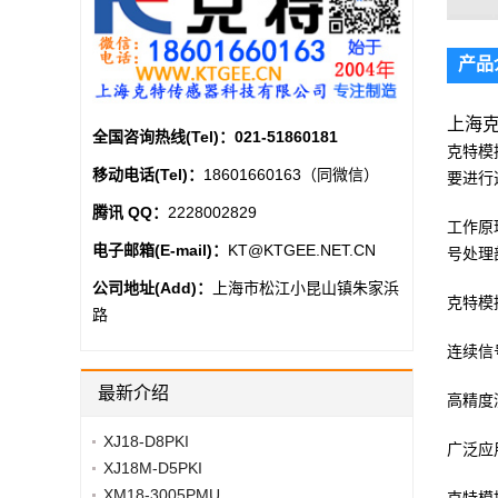
产品
上海克
全国咨询热线(Tel)：
021-51860181
克特模
移动电话(Tel)：
18601660163（同微信）
要进行
腾讯 QQ：
2228002829
工作原
电子邮箱(E-mail)：
KT@KTGEE.NET.CN
号处理
公司地址(Add)：
上海市松江小昆山镇朱家浜
克特模
路
连续信
最新介绍
高精度
XJ18-D8PKI
广泛应
XJ18M-D5PKI
XM18-3005PMU