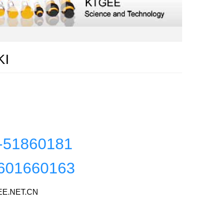
KI
-51860181
601660163
E.NET.CN