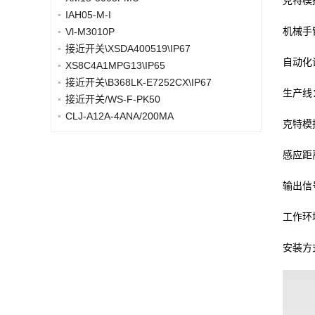
克特模
IAH05-M-I
机械手
Vl-M3010P
接近开关\XSDA400519\IP67
自动化
XS8C4A1MPG13\IP65
接近开关\B368LK-E7252CX\IP67
生产线
接近开关/WS-F-PK50
CLJ-A12A-4ANA/200MA
克特模
感应距
输出信
工作环
安装方