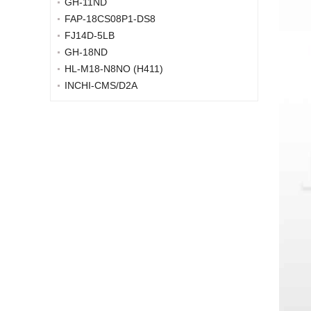
GH-11ND
FAP-18CS08P1-DS8
FJ14D-5LB
GH-18ND
HL-M18-N8NO (H411)
INCHI-CMS/D2A