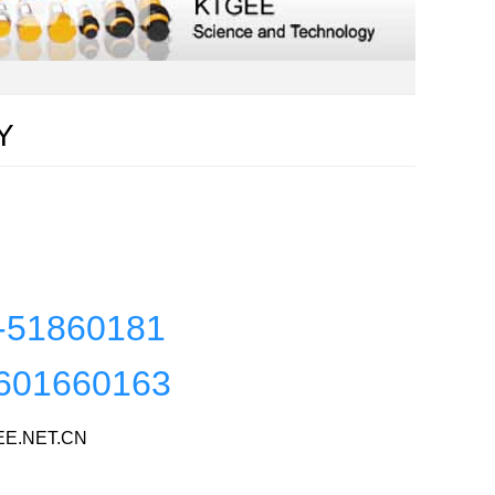
Y
-51860181
601660163
E.NET.CN