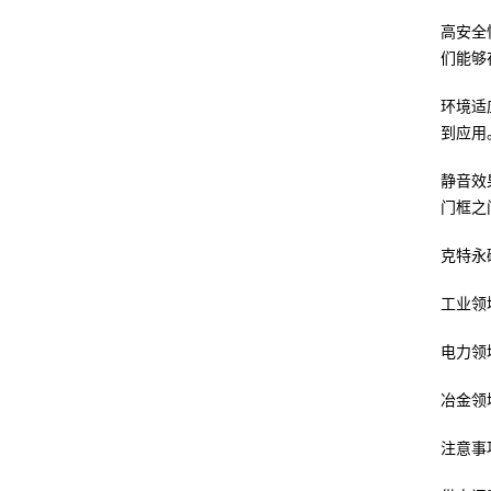
高安全
们能够
环境适
到应用
静音效
门框之
克特永
工业领
电力领
冶金领
注意事