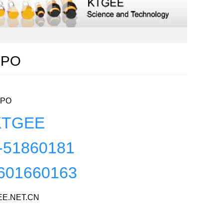
DPO
DPO
TGEE
-51860181
601660163
E.NET.CN