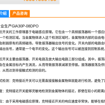
介绍
产品咨询
业生产GIA30P-08DPO
近开关的工作原理基于电磁感应原理。它包含一个高频振荡器和一个感应
一个检测区域。当金属物体进入这个检测区域时，金属物体内部的自由电
会削弱原有的高频磁场，导致振荡器输出信号的变化。开关内部的电路会
输出信号，通常是一个电平的变化。这个输出信号可以被连接到控制系统
近开关主要由振荡器、开关电路及放大输出电路三部分组成。其中，振荡
会在金属目标内产生涡流，从而导致振荡衰减甚至停振。振荡器振荡及停
，从而达到非接触式检测的目的。
式检测：克特接近开关可以无需直接接触金属物体就能进行检测，避免了
度：克特接近开关能够灵敏地检测到金属物体的接近，即使在较小的距离
应：由于采用电磁感应原理，克特接近开关的响应速度非常快，能够在极