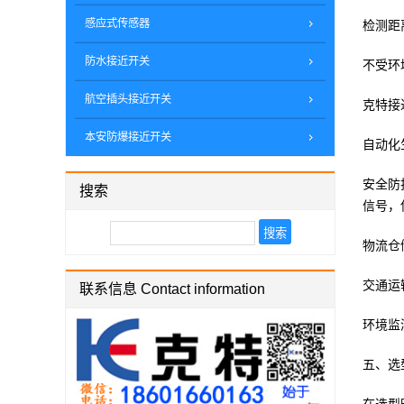
感应式传感器
检测距
防水接近开关
不受环
航空插头接近开关
克特接
本安防爆接近开关
自动化
安全防
搜索
信号，
物流仓
交通运
联系信息 Contact information
环境监
五、选