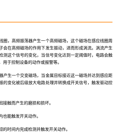
线圈，高频振荡器产生一个高频磁场，这个磁场在感应线圈周
子会在高频磁场的作用下发生振动，进而形成涡流。涡流产生
检测这个信号的变化，当信号变化达到一定阈值时，电路会触
，用于控制设备的动作或报警等。
器产生一个交变磁场，当金属目标接近这一磁场并达到感应距
振的变化被后级放大电路处理并转换成开关信号，触发驱动控
因接触而产生的磨损和损坏。
内也能触发开关动作。
短的时间内完成检测并触发开关动作。