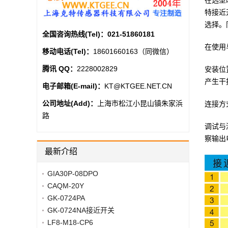
在选型
特接近
选择。
全国咨询热线(Tel)：
021-51860181
在使用
移动电话(Tel)：
18601660163（同微信）
腾讯 QQ：
2228002829
安装位
产生干
电子邮箱(E-mail)：
KT@KTGEE.NET.CN
公司地址(Add)：
上海市松江小昆山镇朱家浜
连接方
路
调试与
察输出
最新介绍
GIA30P-08DPO
CAQM-20Y
GK-0724PA
GK-0724NA接近开关
LF8-M18-CP6