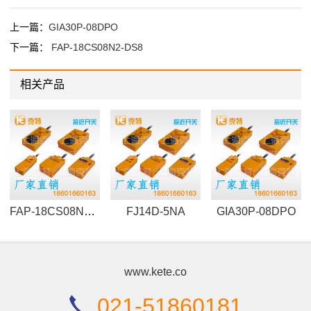
上一篇：
GIA30P-08DPO
下一篇：
FAP-18CS08N2-DS8
相关产品
FAP-18CS08N2-DS8
FJ14D-5NA
GIA30P-08DPO
www.kete.co
021-51860181