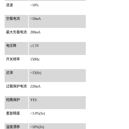
涟波
<10%
空载电流
<10mA
最大负载电流
200mA
电压降
≤1.5V
开关频率
150Hz
迟滞
<15(Sr)
过载保护电流
220mA
短路保护
YES
重复精度
<3.0%(Sr)
温度漂移
<10%(Sr)