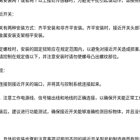
离安装两个或者两个以上接近传感器时，为避免干扰引起误动作，请按照
近开关：
关有两种安装方式：齐平安装和非齐平安装。齐平安装时，接近开关头部
金属安装支架相平安装。
定螺栓时，安装的固定扭矩应在规定范围内，以避免对接近开关造成损害
请控制在规定值以下，并注意安装时请勿使螺母凸出螺纹部位。
缆：
连接到接近开关的端口，并将其与控制系统连接起来。
，注意工作电源线、信号输出线和地线的正确连接，以确保开关能正常工
装后，建议进行功能测试，确保接近开关能够准确检测目标物体，并且没
，具体的安装步骤和注意事项可能因不同的接近开关型号和制造商而有所