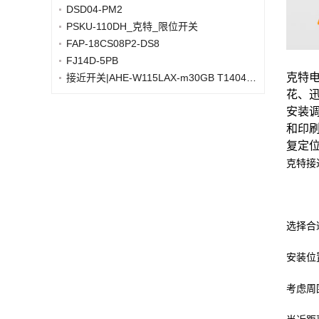
DSD04-PM2
PSKU-110DH_克特_限位开关
FAP-18CS08P2-DS8
FJ14D-5PB
克特
接近开关|AHE-W115LAX-m30GB T14048.10
花、
安装
和印
复定
克特接
选择合
安装位
考虑周