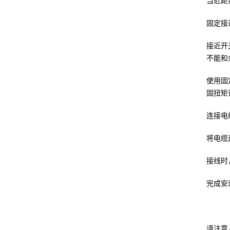
当近距
固定接
接近开
不能和
使用固
固扭矩
连接电
将电缆
接线时
完成安
请注意