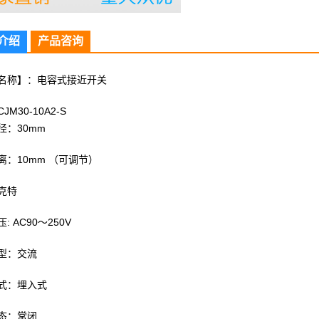
介绍
产品咨询
名称】：电容式接近开关
JM30-10A2-S
径：30mm
离：10mm （可调节）
克特
: AC90～250V
型：交流
式：埋入式
态：常闭