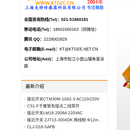
全国咨询热线(Tel)：
021-51860181
移动电话(Tel)：
18601660163（同微信）
腾讯 QQ：
2228002829
电子邮箱(E-mail)：
KT@KTGEE.NET.CN
公司地址(Add)：
上海市松江小昆山镇朱家浜
路
最新介绍
接近开关CTM30M-10A2-S AC110/220V
CS1-F干簧管有接点二线常开
接近开关LM18-2008A 220VAC
接近开关 ZJT13-3004DK 两线制 Φ12mm*40mm
CLJ-D18-5APB