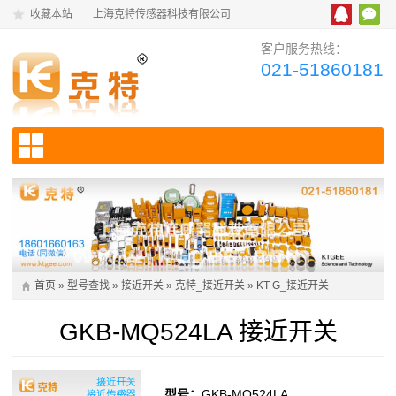
收藏本站
上海克特传感器科技有限公司
客户服务热线：
021-51860181
首页
»
型号查找
»
接近开关
»
克特_接近开关
»
KT-G_接近开关
GKB-MQ524LA 接近开关
型号：
GKB-MQ524LA