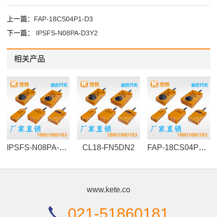
上一篇：
FAP-18CS04P1-D3
下一篇：
IPSFS-N08PA-D3Y2
相关产品
IPSFS-N08PA-D3Y2
CL18-FN5DN2
FAP-18CS04P1-D3
www.kete.co
021-51860181