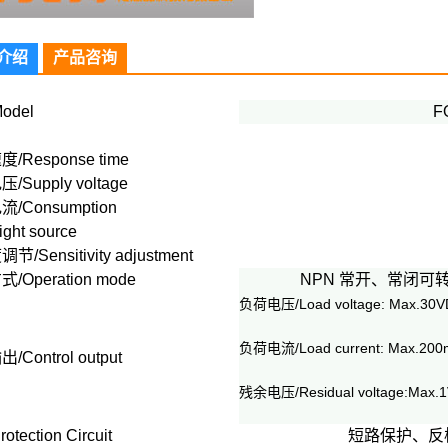
介绍
产品咨询
odel
F
/Response time
Supply voltage
/Consumption
ght source
/Sensitivity adjustment
/Operation mode
NPN 常开、常闭可转换/ 
负荷电压/Load voltage: Max.30
负荷电流/Load current: Max.200
Control output
残余电压/Residual voltage:Max.
tection Circuit
短路保护、反极性保护、过