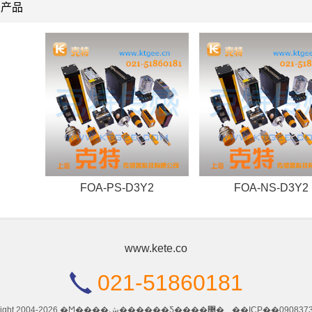
关产品
FOA-PS-D3Y2
FOA-NS-D3Y2
www.kete.co
021-51860181
Copyright 2004-2026 �Ϻ����ش������Ƽ����޹�˾.
��ICP��090837