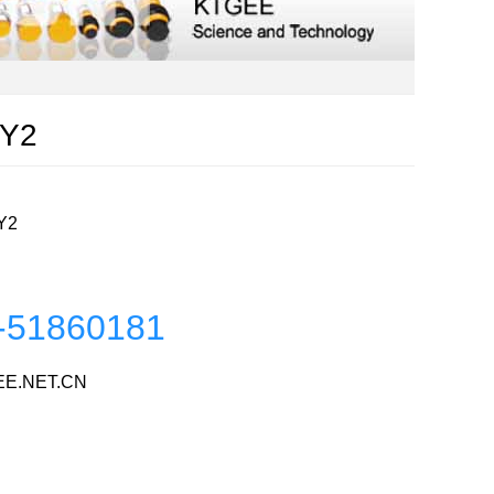
3Y2
Y2
-51860181
E.NET.CN