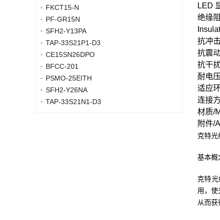
LED 显
FKCT15-N
绝缘阻
PF-GR15N
Insula
SFH2-Y13PA
抗冲击/A
TAP-33S21P1-D3
抗震动/A
CE15SN26DPO
抗干扰/A
BFCC-201
耐电压/W
PSMO-25EITH
适应环境/
SFH2-Y26NA
连接方式
TAP-33S21N1-D3
材质/Ma
附件/Ac
克特光
基本概
克特
光
用，使
从而获