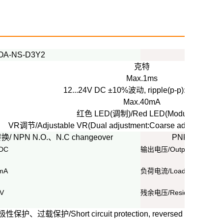
OA-NS-D3Y2
克特
Max.1ms
12...24V DC ±10%波动, ripple(p-p):10% max.
Max.40mA
红色 LED(调制)/Red LED(Modulated)
VR调节/Adjustable VR(Dual adjustment:Coarse adjustment,F
NPN N.O.、N.C changeover
PNP 常开、常闭
VDC
输出电压/Output voltage: 
mA
负荷电流/Load current: M
1V
残余电压/Residual voltag
载保护/Short circuit protection, reversed polarity protec