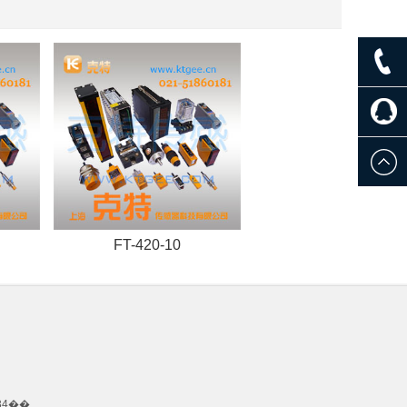
FT-420-10
FOA-PS-D3Y2
34��