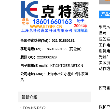
产品
型号/M
品牌
应答速度
全国咨询热线(Tel)：
021-51860181
工作电压/
移动电话(Tel)：
18601660163（同微信）
消耗电流
光源/Li
腾讯 QQ：
2228002829
灵敏度调节
电子邮箱(E-mail)：
KT@KTGEE.NET.CN
动作方式
公司地址(Add)：
上海市松江小昆山镇朱家浜
路
控制输出/
最新介绍
保护/Pro
FOA-NS-D3Y2