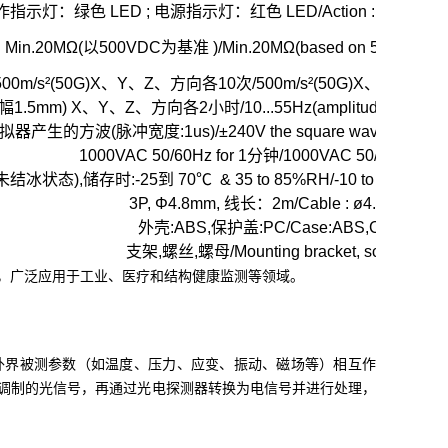
指示灯：绿色 LED ; 电源指示灯：红色 LED/Action : Green LED ;
Min.20MΩ(以500VDC为基准 )/Min.20MΩ(based on 500VDC mea
500m/s²(50G)X、Y、Z、方向各10次/500m/s²(50G)X、Y、Zdirectio
振幅1.5mm) X、Y、Z、方向各2小时/10...55Hz(amplitude 1.5mm)X、Y
的方波(脉冲宽度:1us)/±240V the square wave noise(pulse wi
1000VAC 50/60Hz for 1分钟/1000VAC 50/60Hz for 
未结冰状态),储存时:-25到 70℃ & 35 to 85%RH/-10 to 50℃,storag
3P, Φ4.8mm, 线长：2m/Cable : ø4.8mm , 2
外壳:ABS,保护盖:PC/Case:ABS,Cover:PC
支架,螺丝,螺母/Mounting bracket, screws, nut
，广泛应用于工业、医疗和结构健康监测等领域。
外界被测参数（如温度、压力、应变、振动、磁场等）相互作
调制的光信号，再通过光电探测器转换为电信号并进行处理，